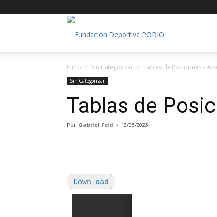
Fundación
Inicio
Sin Categorizar
Tablas de Posiciones – Ap
Deportiva
Sin Categorizar
Tablas de Posi
PODIO
Por
Gabriel Feld
-
12/03/2023
Download