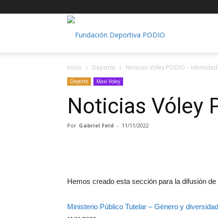
Fundación
Inicio
Deporte
Noticias Vóley PODIO – Identida
Deportiva
Deporte
Maxi Voley
Noticias Vóley
PODIO
Por
Gabriel Feld
-
11/11/2022
Hemos creado esta sección para la difusión de d
Ministerio Público Tutelar – Género y diversida