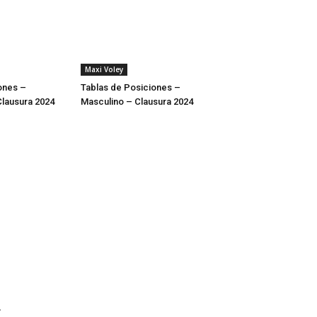
Maxi Voley
ones –
Tablas de Posiciones –
lausura 2024
Masculino – Clausura 2024
.