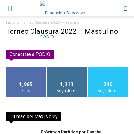
Inicio
Torneo Clausura 2022 – Masculino
Torneo Clausura 2022 – Masculino
Conectate a PODIO
1,965
1,313
240
Fans
Seguidores
Seguidores
Últimas del Maxi Voley
Próximos Partidos por Cancha