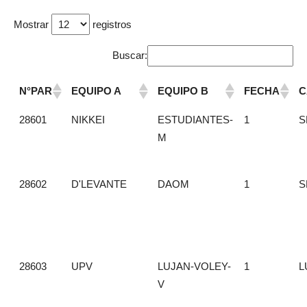
Mostrar
registros
Buscar:
N°PAR
EQUIPO A
EQUIPO B
FECHA
C
28601
NIKKEI
ESTUDIANTES-
1
S
M
28602
D'LEVANTE
DAOM
1
S
28603
UPV
LUJAN-VOLEY-
1
L
V