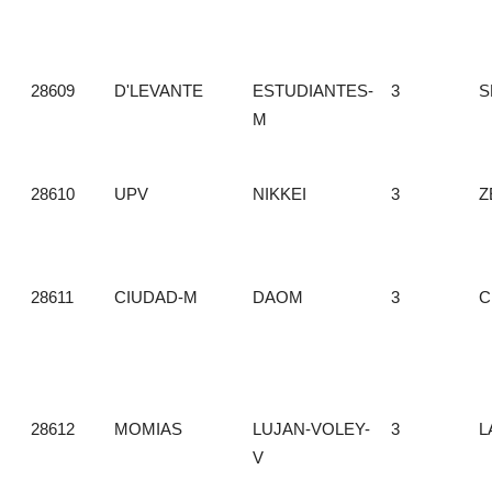
28609
D'LEVANTE
ESTUDIANTES-
3
S
M
28610
UPV
NIKKEI
3
Z
28611
CIUDAD-M
DAOM
3
C
28612
MOMIAS
LUJAN-VOLEY-
3
L
V