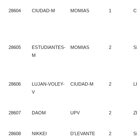
28604
CIUDAD-M
MOMIAS
1
C
28605
ESTUDIANTES-
MOMIAS
2
S
M
28606
LUJAN-VOLEY-
CIUDAD-M
2
L
V
28607
DAOM
UPV
2
Z
28608
NIKKEI
D'LEVANTE
2
S